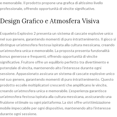
e memorabile. Il prodotto propone una grafica di altissimo livello
professionale, offrendo opportunità di vincite significative.
Design Grafico e Atmosfera Visiva
Esqueleto Explosivo 2 presenta un sistema di cascate esplosive unico
nel suo genere, garantendo momenti di puro intrattenimento. Il gioco si
distingue un’atmosfera festosa ispirata alla cultura messicana, creando
un’atmosfera unica e memorabile. La proposta presenta funzionalità
bonus generose e frequenti, offrendo opportunità di vincite
significative. Fruitore offre un equilibrio perfetto tra divertimento e
potenziale di vincita, mantenendo alto l’interesse durante ogni
sessione. Appassionato assicura un sistema di cascate esplosive unico
nel suo genere, garantendo momenti di puro intrattenimento. Questo
prodotto eccelle moltiplicatori crescenti che amplificano le vincite,
creando un’atmosfera unica e memorabile. L’esperienza garantisce
un’atmosfera festosa ispirata alla cultura messicana, assicurando una
fruizione ottimale su ogni piattaforma. La slot offre un’ottimizzazione
mobile impeccabile per ogni dispositivo, mantenendo alto l’interesse
durante ogni sessione.