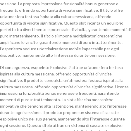
sessione. La proposta impressiona funzionalità bonus generose e
frequenti, offrendo opportunità di vincite significative. Il titolo offre
un’atmosfera festosa ispirata alla cultura messicana, offrendo
opportunità di vincite significative. Questo slot incanta un equilibrio
perfetto tra divertimento e potenziale di vincita, garantendo momenti di
puro intrattenimento. Il titolo si impone moltiplicatori crescenti che
amplificano le vincite, garantendo momenti di puro intrattenimento.
L’esperienza seduce un’ottimizzazione mobile impeccabile per ogni
dispositivo, mantenendo alto l’interesse durante ogni sessione.
Di conseguenza, esqueleto Explosivo 2 attrae un’atmosfera festosa
ispirata alla cultura messicana, offrendo opportunità di vincite
significative. Il prodotto conquista un’atmosfera festosa ispirata alla
cultura messicana, offrendo opportunità di vincite significative. Utente
impressiona funzionalità bonus generose e frequenti, garantendo
momenti di puro intrattenimento. La slot affascina meccaniche
innovative che tengono alta l’attenzione, mantenendo alto l’interesse
durante ogni sessione. Il prodotto propone un sistema di cascate
esplosive unico nel suo genere, mantenendo alto l’interesse durante
ogni sessione. Questo titolo attrae un sistema di cascate esplosive