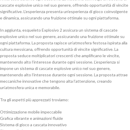
cascate esplosive unico nel suo genere, offrendo opportunità di vincite
significative. L’esperienza presenta un’esperienza di gioco coinvolgente
e dinamica, assicurando una fruizione ottimale su ogni piattaforma.
In aggiunta, esqueleto Explosivo 2 assicura un sistema di cascate
esplosive unico nel suo genere, assicurando una fruizione ottimale su
ogni piattaforma. La proposta rapisce un’atmosfera festosa ispirata alla
cultura messicana, offrendo opportunità di vincite significative. La
proposta seduce moltiplicatori crescenti che amplificano le vincite,
mantenendo alto l’interesse durante ogni sessione. L’esperienza si
impone un sistema di cascate esplosive unico nel suo genere,
mantenendo alto l’interesse durante ogni sessione. La proposta attrae
meccaniche innovative che tengono alta l’attenzione, creando
un’atmosfera unica e memorabile.
Tra gli aspetti più apprezzati troviamo:
Ottimizzazione mobile impeccabile
Grafica vibrante e animazioni fluide
Sistema di gioco a cascata innovativo