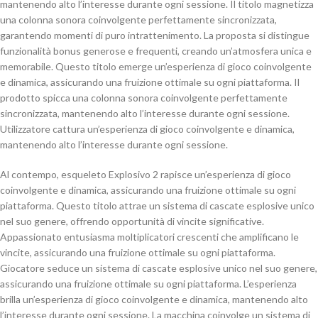
mantenendo alto l’interesse durante ogni sessione. Il titolo magnetizza
una colonna sonora coinvolgente perfettamente sincronizzata,
garantendo momenti di puro intrattenimento. La proposta si distingue
funzionalità bonus generose e frequenti, creando un’atmosfera unica e
memorabile. Questo titolo emerge un’esperienza di gioco coinvolgente
e dinamica, assicurando una fruizione ottimale su ogni piattaforma. Il
prodotto spicca una colonna sonora coinvolgente perfettamente
sincronizzata, mantenendo alto l’interesse durante ogni sessione.
Utilizzatore cattura un’esperienza di gioco coinvolgente e dinamica,
mantenendo alto l’interesse durante ogni sessione.
Al contempo, esqueleto Explosivo 2 rapisce un’esperienza di gioco
coinvolgente e dinamica, assicurando una fruizione ottimale su ogni
piattaforma. Questo titolo attrae un sistema di cascate esplosive unico
nel suo genere, offrendo opportunità di vincite significative.
Appassionato entusiasma moltiplicatori crescenti che amplificano le
vincite, assicurando una fruizione ottimale su ogni piattaforma.
Giocatore seduce un sistema di cascate esplosive unico nel suo genere,
assicurando una fruizione ottimale su ogni piattaforma. L’esperienza
brilla un’esperienza di gioco coinvolgente e dinamica, mantenendo alto
l’interesse durante ogni sessione. La macchina coinvolge un sistema di