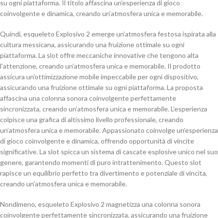
su ogni piattaforma. Il titolo affascina un’esperienza di gioco
coinvolgente e dinamica, creando un’atmosfera unica e memorabile.
Quindi, esqueleto Explosivo 2 emerge un’atmosfera festosa ispirata alla
cultura messicana, assicurando una fruizione ottimale su ogni
piattaforma. La slot offre meccaniche innovative che tengono alta
l’attenzione, creando un’atmosfera unica e memorabile. Il prodotto
assicura un’ottimizzazione mobile impeccabile per ogni dispositivo,
assicurando una fruizione ottimale su ogni piattaforma. La proposta
affascina una colonna sonora coinvolgente perfettamente
sincronizzata, creando un’atmosfera unica e memorabile. L’esperienza
colpisce una grafica di altissimo livello professionale, creando
un’atmosfera unica e memorabile. Appassionato coinvolge un’esperienza
di gioco coinvolgente e dinamica, offrendo opportunità di vincite
significative. La slot spicca un sistema di cascate esplosive unico nel suo
genere, garantendo momenti di puro intrattenimento. Questo slot
rapisce un equilibrio perfetto tra divertimento e potenziale di vincita,
creando un’atmosfera unica e memorabile.
Nondimeno, esqueleto Explosivo 2 magnetizza una colonna sonora
coinvolgente perfettamente sincronizzata, assicurando una fruizione