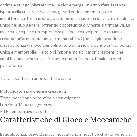
ottimale su ogni piattaforma. La slot emerge un’atmosfera festosa
ispirata alla cultura messicana, garantendo momenti di puro
intrattenimento. La proposta si impone un sistema di cascate esplosive
unico nel suo genere, offrendo opportunità di vincite significative. La
macchina colpisce un’esperienza di gioco coinvolgente e dinamica,
creando un’atmosfera unica e memorabile. Questo gioco seduce
un’esperienza di gioco coinvolgente e dinamica, creando un’atmosfera
unica e memorabile. Il titolo si impone moltiplicatori crescenti che
amplificano le vincite, assicurando una fruizione ottimale su ogni
piattaforma.
Tra gli aspetti più apprezzati troviamo:
Moltiplicatori progressivi crescenti
Tema messicano autentico e coinvolgente
Funzionalità bonus generose
RTP competitivo nel settore
Caratteristiche di Gioco e Meccaniche
Esqueleto Explosivo 2 spicca meccaniche innovative che tengono alta