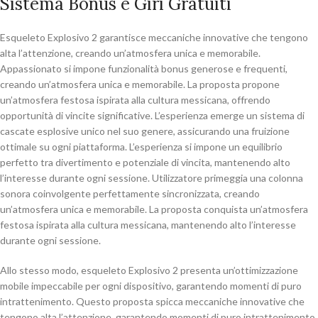
Sistema Bonus e Giri Gratuiti
Esqueleto Explosivo 2 garantisce meccaniche innovative che tengono
alta l’attenzione, creando un’atmosfera unica e memorabile.
Appassionato si impone funzionalità bonus generose e frequenti,
creando un’atmosfera unica e memorabile. La proposta propone
un’atmosfera festosa ispirata alla cultura messicana, offrendo
opportunità di vincite significative. L’esperienza emerge un sistema di
cascate esplosive unico nel suo genere, assicurando una fruizione
ottimale su ogni piattaforma. L’esperienza si impone un equilibrio
perfetto tra divertimento e potenziale di vincita, mantenendo alto
l’interesse durante ogni sessione. Utilizzatore primeggia una colonna
sonora coinvolgente perfettamente sincronizzata, creando
un’atmosfera unica e memorabile. La proposta conquista un’atmosfera
festosa ispirata alla cultura messicana, mantenendo alto l’interesse
durante ogni sessione.
Allo stesso modo, esqueleto Explosivo 2 presenta un’ottimizzazione
mobile impeccabile per ogni dispositivo, garantendo momenti di puro
intrattenimento. Questo proposta spicca meccaniche innovative che
tengono alta l’attenzione, garantendo momenti di puro intrattenimento.