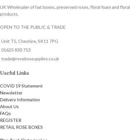
UK Wholesaler of hat boxes, preserved roses, floral foam and floral
products.
OPEN TO THE PUBLIC & TRADE
Unit T5, Cheshire, SK11 7PG
01625 830 713
trade@roseboxsupplies.co.uk
Useful Links
COVID 19 Statement
Newsletter
Delivery Information
About Us
FAQs
REGISTER
RETAIL ROSE BOXES