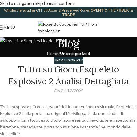
Skip to navigation
Skip to main content
Wholesale Supplier Of Hat Boxes & Preserved Roses
OPEN TO THE PUBLIC &
TRADE
MENU
Blog
Home
/
Uncategorized
UNCATEGORIZED
Tutto su Gioco Esqueleto
Explosivo 2 Analisi Dettagliata
On 24/12/2025
Tra le proposte più accattivanti dell’intrattenimento virtuale, Esqueleto
Explosivo 2 brilla per la sua originalità. Sviluppato da uno studio di
sviluppo rinomato, questo titolo rappresenta un’evoluzione rispetto alla
iterazione precedente, portando migliorie sostanziali nel mondo delle
slot online.